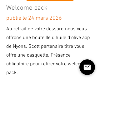
APPLE STORE :

Welcome pack
https://apps.apple.com/us/app/rai
d-vtt/id1082384276

publié le 24 mars 2026
Au retrait de votre dossard nous vous
GOOGLE PLAY : 
offrons une bouteille d'huile d'olive aop
https://play.google.com/store/apps
de Nyons. Scott partenaire titre vous
/details?
offre une casquette. Présence
id=com.goodbarber.raidvtt2023

obligatoire pour retirer votre welcome
pack.
VERSION NAVIGATEUR WEB :

https://mobile.raid-vtt.fr/

_ _ _ _ _ _ _ _ _ _ _ _ _ _ _ _ _ _ _ _ _ 

Merci de lire attentivement la 
rubrique informations pratiques 
avant de vous rendre à Saint 