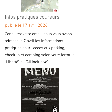
vos bagages

Merci de préparez votre sac et 
votre tente pour une dépose 
Infos pratiques coureurs
rapide

Rendez-vous sur un des parkings 
publié le 17 avril 2026
et revenez au camping à VTT pour 
Consultez votre email, nous vous avons
installer votre tente

adressé le 7 avril les informations
pratiques pour l'accès aux parking,
check-in et camping selon votre formule
3 - FORMULE LIBERTE

"Liberté" ou "All inclusive"
Téléchargez sur votre téléphone 
ou imprimez votre carte de retrait 
dossard

Rendez-vous à la salle de la mairie 
pour récupérer votre dossard et 
bracelet. Mettez votre bracelet au 
poignet
