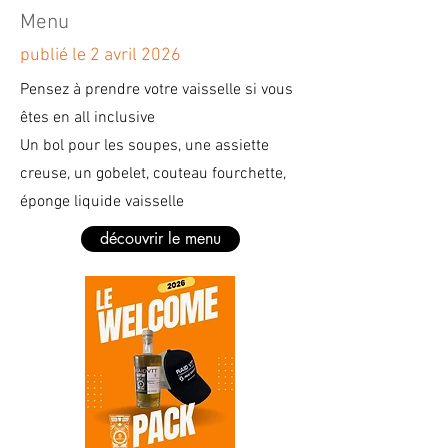
Rendez-vous tous les jours sur la 
Menu
ligne de départ

publié le 2 avril 2026
Pensez à prendre votre vaisselle si vous
3- TRACES GPS

êtes en all inclusive
Un bol pour les soupes, une assiette
Vérifiez que vous avez bien les 
creuse, un gobelet, couteau fourchette,
dernières traces.

éponge liquide vaisselle
Elite étape de nuit V1

découvrir le menu
E1 Vendredi V3

E2 Samedi V1

E3 Dimanche V1

_ _ _ _ _ _ _ _ _ _ _ _ _ _ _ _ _ _ _ _ _ 

APPLICATION RAID VTT
