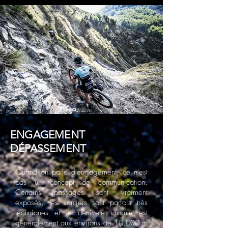
ENGAGEMENT
DÉPASSEMENT
Quand on parle d'engagement, ce n'est
pas un concept de communication.
Certains passages sont vraiment
exposés, les sentiers sont parfois très
techniques et le dénivelé cumulé est
généralement aux environs de 10.000 m