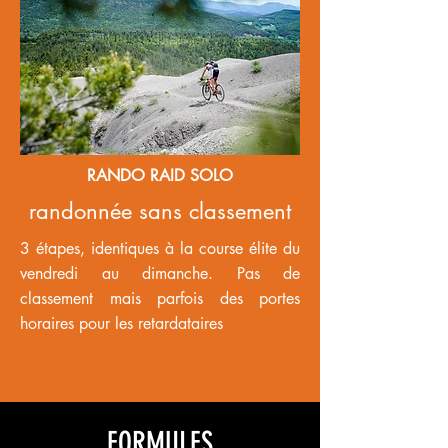
RANDO RAID SOLO
randonnée sans classement
3 étapes, identiques à la course élite du
vendredi au dimanche. Pas de
classement mais parfois des portes
horaires pour les retardataires
FORMULES