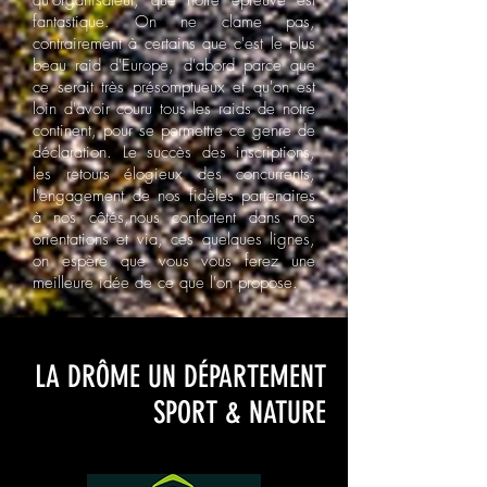
qu'organisateur, que notre épreuve est
fantastique. On ne clame pas,
contrairement à certains que c'est le plus
beau raid d'Europe, d'abord parce que
ce serait très présomptueux et qu'on est
loin d'avoir couru tous les raids de notre
continent, pour se permettre ce genre de
déclaration. Le succès des inscriptions,
les retours élogieux des concurrents,
l'engagement de nos fidèles partenaires
à nos côtés,nous confortent dans nos
orientations et via, ces quelques lignes,
on espère que vous vous ferez une
meilleure idée de ce que l'on propose.
LA DRÔME UN DÉPARTEMENT
SPORT & NATURE