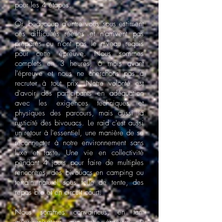
pour les 4 étapes.
Or, beaucoup d'entre vous sous estiment
ces difficultés réelles et n'arrivent pas
préparés ou n'ont pas le niveau requis
pour cette épreuve. Nous sommes
complets en 3 heures, 6 mois avant
l'épreuve et nous ne cherchons pas à
recruter à tout prix. Notre volonté est
d'avoir des participants en adéquation
avec les exigences techniques et
physiques des parcours, mais aussi la
rusticité des bivouacs. Le raid c'est aussi
un retour à l'essentiel, une manière de se
reconnecter à notre environnement sans
luxe et faste. Une vie en collectivité
pendant 4 jours pour faire de multiples
rencontres, des bivouacs en camping ou
terrain naturel sous toile de tente, des
repas bio et en circuit court.
Nous sommes convaincus, en tant