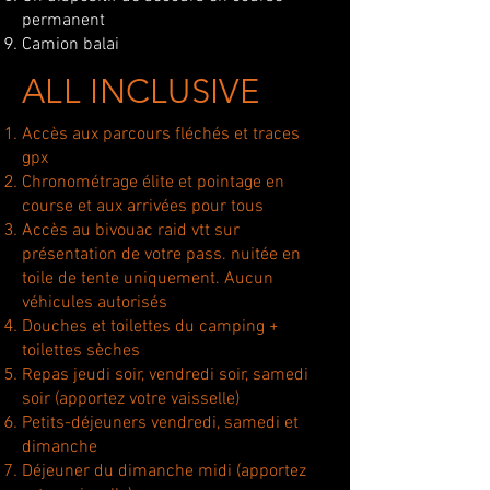
permanent
Camion balai
ALL INCLUSIVE
Accès aux parcours fléchés et traces
gpx
​Chronométrage élite et pointage en
course et aux arrivées pour tous
Accès au bivouac raid vtt sur
présentation de votre pass. nuitée en
toile de tente uniquement. Aucun
véhicules autorisés
Douches et toilettes du camping +
toilettes sèches
Repas jeudi soir, vendredi soir, samedi
soir (apportez votre vaisselle)
Petits-déjeuners vendredi, samedi et
dimanche
Déjeuner du dimanche midi (apportez